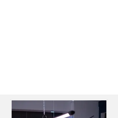
Julien Moreau
Co-founder of Eco Solutions
Digital Dext a augmenté les ventes de ma boutique
Shopify de 50 % en quelques mois !
Sophie Martin
CEO of Boutique Chic